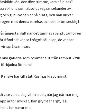
särskilde vän, den dövstumme, vara på plats?
 Russel-hund som absolut vägrar sekunder av
 och gudilov han är på plats, och han nickar
rogen med denna varelse, och det är ömsesidigt.
år ångestanfall när det lämnas i band utanför en
örstånd att vänta i något sällskap, de väntar
 vis språksam vän.
enna galleria som rymmer allt från rambutik till
förbjudna för hund.
Kanske har till slut Rasmus krävt minst
 vice versa. Jag vill tro det, när jag närmar mig
app är för mycket, han grymtar argt, jag
änst, jag bugar mig.