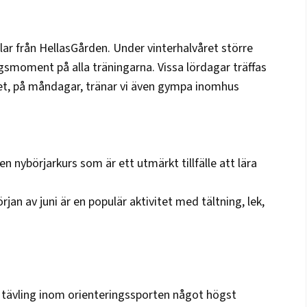
llar från HellasGården. Under vinterhalvåret större
ngsmoment på alla träningarna. Vissa lördagar träffas
året, på måndagar, tränar vi även gympa inomhus
 en nybörjarkurs som är ett utmärkt tillfälle att lära
jan av juni är en populär aktivitet med tältning, lek,
en tävling inom orienteringssporten något högst