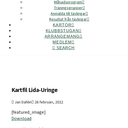
Månadsprogram
Träningsgrupper
Anmälda till tävlingar
Resultat från tävlingar
KARTOR
KLUBBSTUGAN
ARRANGEMANG
MEDLEM
SEARCH
Kartfil Lida-Uringe
Jan Dahlin
26 februari, 2022
[featured_image]
Download