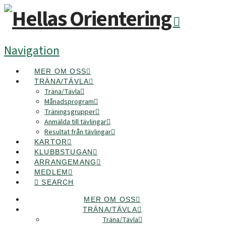
Navigation
MER OM OSS
TRÄNA/TÄVLA
Träna/Tävla
Månadsprogram
Träningsgrupper
Anmälda till tävlingar
Resultat från tävlingar
KARTOR
KLUBBSTUGAN
ARRANGEMANG
MEDLEM
SEARCH
MER OM OSS
TRÄNA/TÄVLA
Träna/Tävla