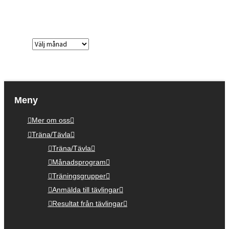
Arkiv
Meny
Mer om oss
Träna/Tävla
Träna/Tävla
Månadsprogram
Träningsgrupper
Anmälda till tävlingar
Resultat från tävlingar